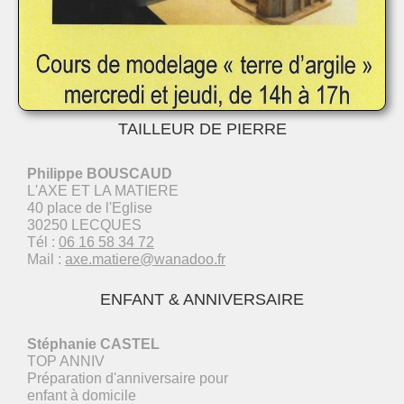
TAILLEUR DE PIERRE
Philippe BOUSCAUD
L'AXE ET LA MATIERE
40 place de l'Eglise
30250 LECQUES
Tél :
06 16 58 34 72
Mail :
axe.matiere@wanadoo.fr
ENFANT & ANNIVERSAIRE
Stéphanie CASTEL
TOP ANNIV
Préparation d'anniversaire pour
enfant à domicile