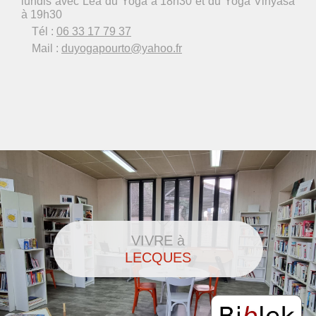
lundis avec Léa du Yoga à 18h30 et du Yoga Vinyasa
à 19h30
Tél :
06 33 17 79 37
Mail :
duyogapourto@yahoo.fr
VIVRE à
LECQUES