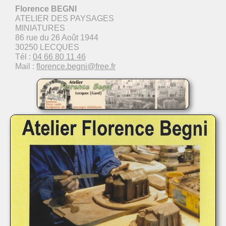
Florence BEGNI
ATELIER DES PAYSAGES
MINIATURES
86 rue du 26 Août 1944
30250 LECQUES
Tél :
04 66 80 11 46
Mail :
florence.begni@free.fr